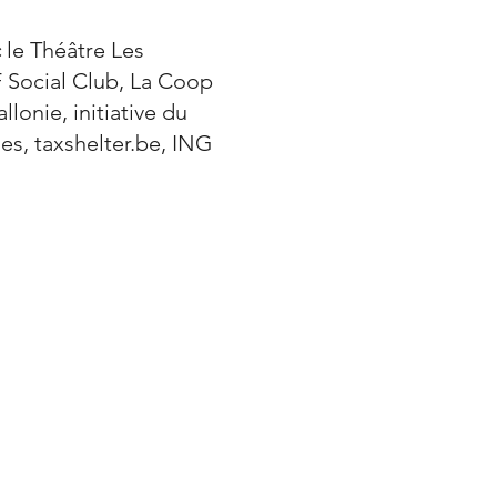
c
le Théâtre Les
F Social Club, La Coop
lonie, initiative du
es, taxshelter.be, ING