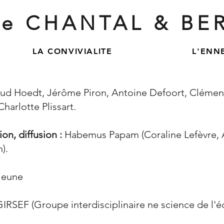
ie CHANTAL & BE
LA CONVIVIALITE
L'ENN
d Hoedt, Jérôme Piron, Antoine Defoort, Clément
harlotte Plissart.
n, diffusion :
Habemus Papam (Coraline Lefèvre, A
).
jeune
GIRSEF (Groupe interdisciplinaire ne science de l'é